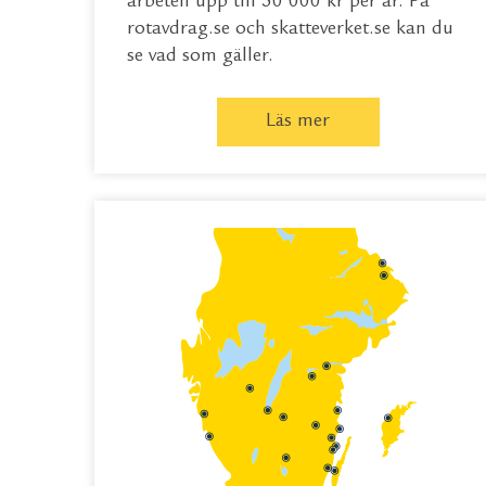
arbeten upp till 50 000 kr per år. På
rotavdrag.se
och
skatteverket.se
kan du
se vad som gäller.
Läs mer