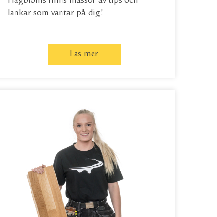
Hagbloms finns massor av tips och
länkar som väntar på dig!
Läs mer