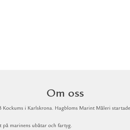
Uppfyl
standa
Om oss
 Kockums i Karlskrona. Hagbloms Marint Måleri startade 
t på marinens ubåtar och fartyg.