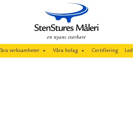
Våra verksamheter
Våra bolag
Certifiering
Led
Sta