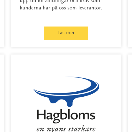
upp till förväntningar och krav som
kunderna har på oss som leverantör.
Läs mer