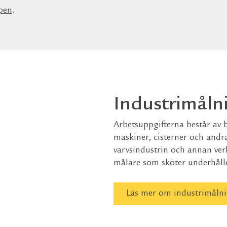
pen
.
Industrimåln
Arbetsuppgifterna består av b
maskiner, cisterner och andr
varvsindustrin och annan ver
målare som sköter underhålle
Läs mer om industrimåln