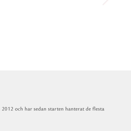
ler alla krav och har
rdiserade rutiner
2012 och har sedan starten hanterat de flesta