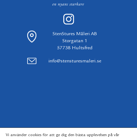
StenStures Måleri AB
Storgatan 1
57738 Hultsfred
info@stensturesmaleri.se
Vi använder cookies för att ge dig den bästa upplevelsen på vår